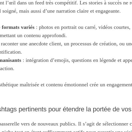
nt l’œil dans un feed très compétitif. Les stories à succès ne r
 soigné, mais aussi d’une narration claire et engageante.
e formats variés
: photos en portrait ou carré, vidéos courtes
rmettant un contenu approfondi.
 raconter une anecdote client, un processus de création, ou un
ntification.
manisants
: intégration d’emojis, questions en légende et appe
raction.
esthétique maîtrisée et contenu émotionnel crée un engagement
shtags pertinents pour étendre la portée de vos
passerelle vers de nouveaux publics. Il s’agit de sélectionner 
 niche tout en étant suffisamment actifs pour garantir une visib