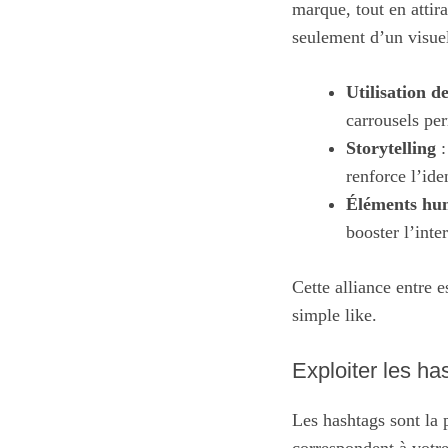
marque, tout en attira
seulement d’un visuel
Utilisation d
carrousels pe
Storytelling
:
renforce l’ide
Éléments hu
booster l’inte
Cette alliance entre 
simple like.
Exploiter les ha
Les hashtags sont la 
correspondent à votre