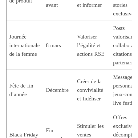
de produit
avant
et informer
stories
exclusives
Posts
Journée
Valoriser
valorisant 
internationale
8 mars
l’égalité et
collaboratr
de la femme
actions RSE
citations,
partenariat
Messages
Créer de la
Fête de fin
personnalis
Décembre
convivialité
d’année
jeux-conco
et fidéliser
live festif
Offres
Stimuler les
exclusives,
Fin
Black Friday
ventes
décomptes