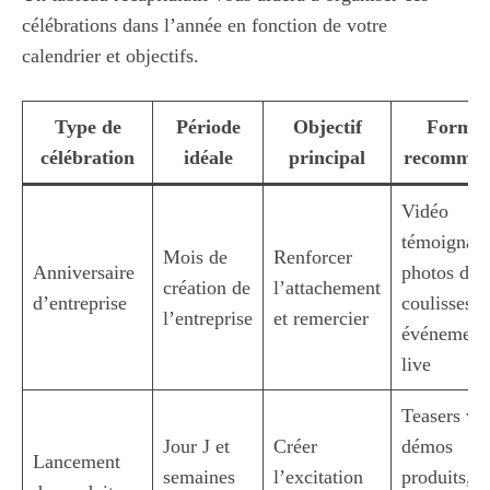
célébrations dans l’année en fonction de votre
calendrier et objectifs.
Type de
Période
Objectif
Format
célébration
idéale
principal
recomman
Vidéo
témoignage
Mois de
Renforcer
Anniversaire
photos des
création de
l’attachement
d’entreprise
coulisses,
l’entreprise
et remercier
événement
live
Teasers vi
Jour J et
Créer
démos
Lancement
semaines
l’excitation
produits,