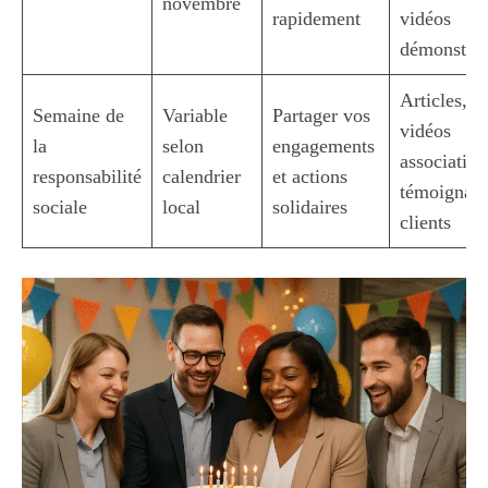
novembre
rapidement
vidéos
démonstrat
Articles,
Semaine de
Variable
Partager vos
vidéos
la
selon
engagements
associative
responsabilité
calendrier
et actions
témoignag
sociale
local
solidaires
clients