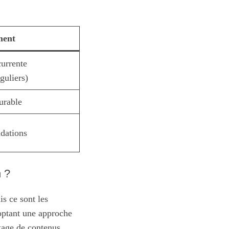
ment
currente
guliers)
urable
dations
n ?
is ce sont les
optant une approche
rtage de contenus