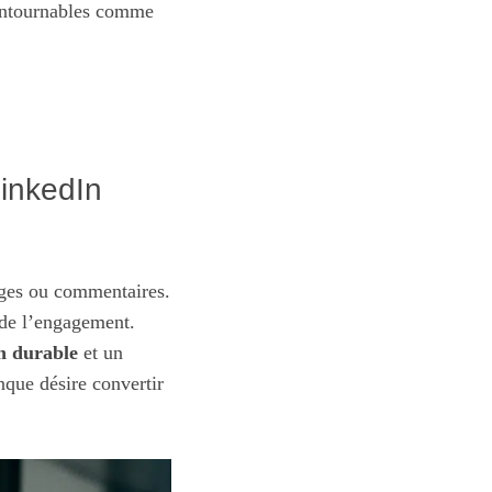
contournables comme
LinkedIn
tages ou commentaires.
e de l’engagement.
on durable
et un
nque désire convertir