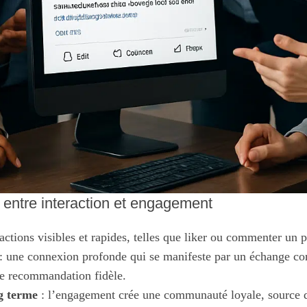
 entre interaction et engagement
actions visibles et rapides, telles que liker ou commenter un p
: une connexion profonde qui se manifeste par un échange con
ne recommandation fidèle.
g terme
: l’engagement crée une communauté loyale, source d