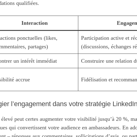
tions qualifiées.
Interaction
Engage
actions ponctuelles (likes,
Participation active et ré
mmentaires, partages)
(discussions, échanges ré
ntrer un intérêt immédiat
Construire une relation d
sibilité accrue
Fidélisation et recomman
gier l’engagement dans votre stratégie LinkedI
 élevé peut certes augmenter votre visibilité jusqu’à 20 %, ma
iques qui convertissent votre audience en ambassadeurs. En ad
nt – réponses aux commentaires, sollicitations d’avis, ou pa