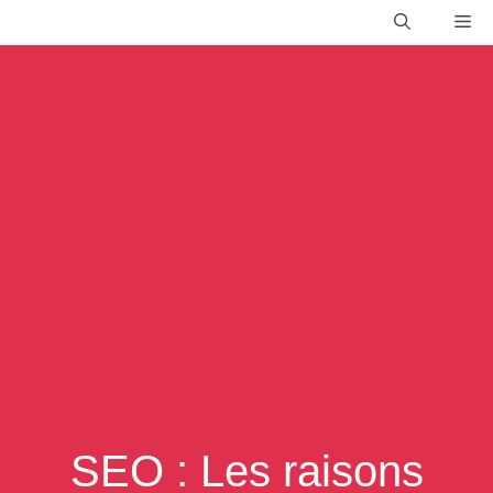
Aller
Me
au
contenu
SEO : Les raisons