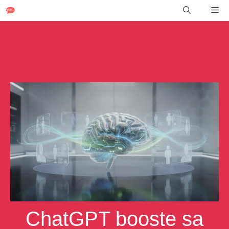
Aller
Me
au
contenu
ChatGPT booste sa