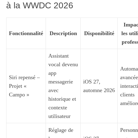
à la WWDC 2026
Impac
Fonctionnalité
Description
Disponibilité
les uti
profes
Assistant
vocal devenu
Automat
app
Siri repensé –
avancée
messagerie
iOS 27,
Projet «
interact
avec
automne 2026
Campo »
clients
historique et
amélior
contexte
utilisateur
Réglage de
Personn