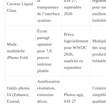
la
iOS 27,
ergono
Curseur Liquid
transparence
septembre
pour un
Glass
de l’interface
2026
meilleu
système
lisibilit
Écran
Prévu
partagé
logiciellement
Multipl
Mode
optimisé
pour WWDC
des usa
multitâche
pour 7,8
2026,
producti
iPhone Fold
pouces
matériel en
foldabl
intérieur
septembre
pliable
Amélioration
Outils photos
résolution,
Créatio
IA (Enhance,
extension
Photos app,
simplifi
Extend,
décor,
iOS 27
qualitat