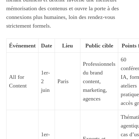
mémorisation des contenus et ouvre la porte à des
connexions plus humaines, loin des rendez-vous
strictement formels.
Événement
Date
Lieu
Public cible
Points 
60
Professionnels
confére
1er-
du brand
All for
IA, for
2
Paris
content,
Content
ateliers
juin
marketing,
pratique
agences
accès gr
Thémat
agentiq
1er-
cas d’u
Experts et