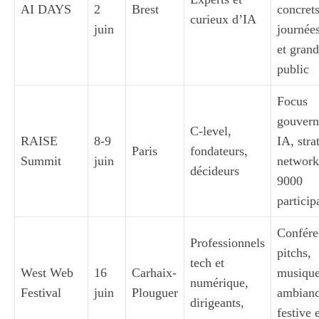
AI DAYS
2
Brest
concrets
curieux d’IA
juin
journée
et grand
public
Focus
gouvern
C-level,
RAISE
8-9
IA, stra
Paris
fondateurs,
Summit
juin
network
décideurs
9000
particip
Confére
Professionnels
pitchs,
tech et
West Web
16
Carhaix-
musique
numérique,
Festival
juin
Plouguer
ambian
dirigeants,
festive 