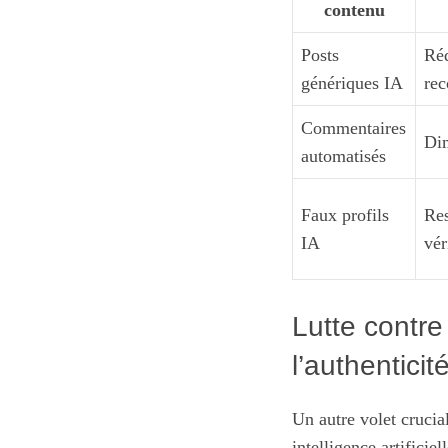
contenu
Posts
Réd
génériques IA
re
Commentaires
Dim
automatisés
Faux profils
Res
IA
vér
Lutte contre 
l’authenticit
Un autre volet crucial
intelligence artificie