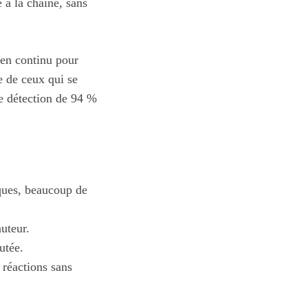
 à la chaîne, sans
 en continu pour
e de ceux qui se
de détection de 94 %
iques, beaucoup de
auteur.
utée.
réactions sans