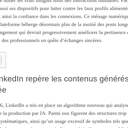
diluer les vrais insights issus des interactions humaines. Par 
ssi ses dispositifs pour lutter contre les faux profils alimenté
ant ainsi la confiance dans les connexions. Ce ménage numériqu
ateforme héberge désormais plus de la moitié des posts longs
ngement qui devrait progressivement améliorer la pertinence 
 des professionnels en quête d’échanges sincères.
kedIn repère les contenus générés
ée
6, LinkedIn a mis en place un algorithme nouveau qui analyse
de la production par IA. Parmi eux figurent des structures trop
systématiques, ainsi qu’un usage excessif de symboles tels que 