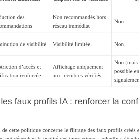
uction des
Non recommandés hors
Non
commandations
réseau immédiat
inution de visibilité
Visibilité limitée
Non
Non (mais 
triction d’accès et
Affichage uniquement
possible e
ification renforcée
aux membres vérifiés
signalemen
les faux profils IA : renforcer la con
é
 de cette politique concerne le filtrage des faux profils créés 
lle, qui dégradent la qualité des interactions. LinkedIn a étend