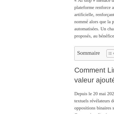
« AI slop » menace de 
plateforme renforce au
artificielle, renforç
nommé alors que la pl
automatisées. Un cha
proposés, au bénéfice
Sommaire
Comment Lin
valeur ajout
Depuis le 20 mai 202
textuels révélateurs 
oppositions binaires 