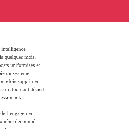
 intelligence
uis quelques mois,
 posts uniformisés et
oie un système
toutefois supprimer
ue un tournant décisif
fessionnel.
r de l’engagement
phénomène dénommé