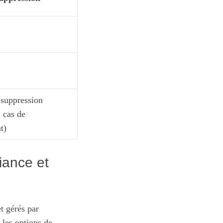
suppression
n cas de
t)
fiance et
et gérés par
u les options de