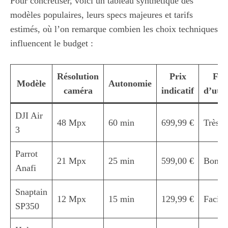
Pour concrétiser, voici un tableau synthétique des
modèles populaires, leurs specs majeures et tarifs
estimés, où l’on remarque combien les choix techniques
influencent le budget :
Résolution
Prix
Faci
Modèle
Autonomie
caméra
indicatif
d’util
DJI Air
48 Mpx
60 min
699,99 €
Très b
3
Parrot
21 Mpx
25 min
599,00 €
Bon
Anafi
Snaptain
12 Mpx
15 min
129,99 €
Facile
SP350