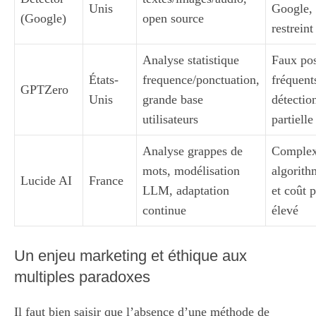
Unis
Google, 
(Google)
open source
restreint
Analyse statistique
Faux pos
États-
frequence/ponctuation,
fréquent
GPTZero
Unis
grande base
détectio
utilisateurs
partielle
Analyse grappes de
Complex
mots, modélisation
algorith
Lucide AI
France
LLM, adaptation
et coût p
continue
élevé
Un enjeu marketing et éthique aux
multiples paradoxes
Il faut bien saisir que l’absence d’une méthode de