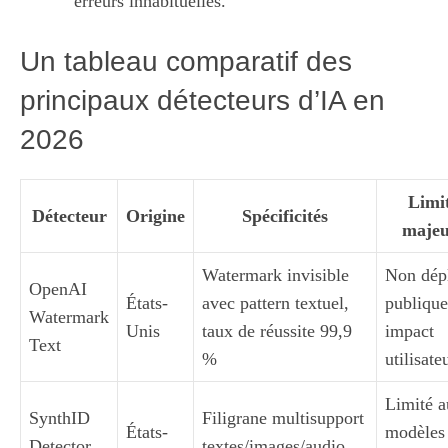
erreurs inhabituelles.
Un tableau comparatif des
principaux détecteurs d’IA en
2026
Limi
Détecteur
Origine
Spécificités
majeu
Watermark invisible
Non dép
OpenAI
États-
avec pattern textuel,
publiqu
Watermark
Unis
taux de réussite 99,9
impact
Text
%
utilisate
Limité 
SynthID
Filigrane multisupport
États-
modèles
Detector
textes/images/audio,